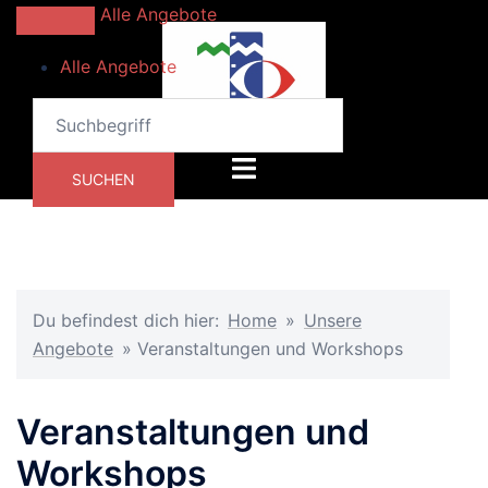
Zum
Alle Angebote
Inhalt
Alle Angebote
springen
Menü
SUCHEN
umschalten
Du befindest dich hier:
Home
»
Unsere
Angebote
»
Veranstaltungen und Workshops
Veranstaltungen und
Workshops