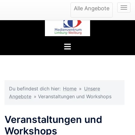
Zum
Alle Angebote
Inhalt
springen
Menü
umschalten
Du befindest dich hier:
Home
»
Unsere
Angebote
»
Veranstaltungen und Workshops
Veranstaltungen und
Workshops