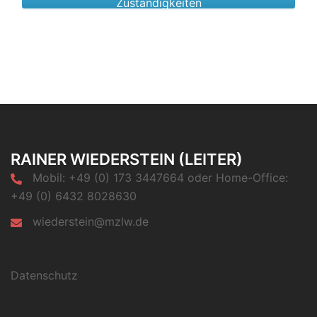
Zuständigkeiten
RAINER WIEDERSTEIN (LEITER)
Mobil: +49 (0) 173 3447664 oder Home-Office:
+49 (0) 6432 8028630
wiederstein@mzlw.de
Datenschutz