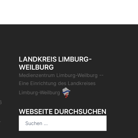
LANDKREIS LIMBURG-
WEILBURG
Medienzentrum Limburg-Weilburg
--
Eine Einrichtung des
Landkreises
Limburg-Weilburg
6
WEBSEITE DURCHSUCHEN
Suchen
-
nach: