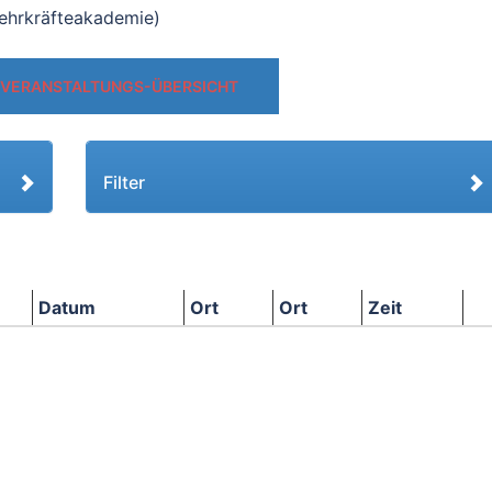
ehrkräfteakademie)
 VERANSTALTUNGS-ÜBERSICHT
Filter
Datum
Ort
Ort
Zeit