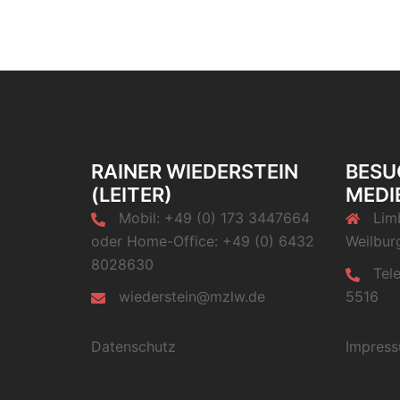
RAINER WIEDERSTEIN
BESU
(LEITER)
MEDI
Mobil: +49 (0) 173 3447664
Lim
oder Home-Office: +49 (0) 6432
Weilbur
8028630
Tel
wiederstein@mzlw.de
5516
Datenschutz
Impres