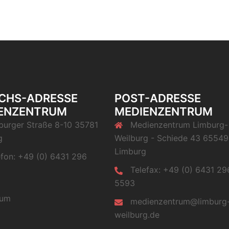
CHS-ADRESSE
POST-ADRESSE
ENZENTRUM
MEDIENZENTRUM
burger Straße 8-10 35781
Medienzentrum Limburg-
g
Weilburg - Schiede 43 65549
Limburg
efon: +49 (0) 6431 296
Telefax: +49 (0) 6431 29
5593
sum
medienzentrum@limburg
weilburg.de