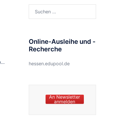
Suchen
nach:
Online-Ausleihe und -
Recherche
e…
hessen.edupool.de
An Newsletter
anmelden