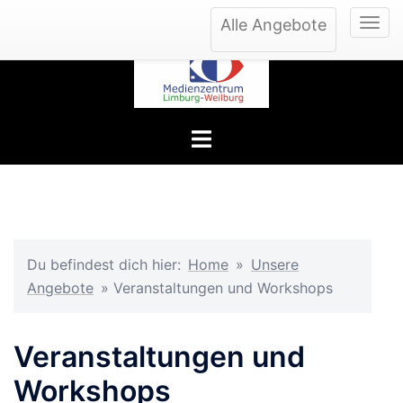
Zum
Alle Angebote
Inhalt
springen
Menü
umschalten
Du befindest dich hier:
Home
»
Unsere
Angebote
»
Veranstaltungen und Workshops
Veranstaltungen und
Workshops