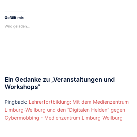
Twitter
Facebook
WhatsApp
Tumblr
Telegram
(Wird
zu
zu
zu
zu
zu
in
teilen
teilen
teilen
teilen
teilen
neuem
(Wird
(Wird
(Wird
(Wird
(Wird
Fenster
in
in
in
in
in
geöffnet)
Gefällt mir:
neuem
neuem
neuem
neuem
neuem
Fenster
Fenster
Fenster
Fenster
Fenster
Wird geladen...
geöffnet)
geöffnet)
geöffnet)
geöffnet)
geöffnet)
Ein Gedanke zu „
Veranstaltungen und
Workshops
“
Pingback:
Lehrerfortbildung: Mit dem Medienzentrum
Limburg-Weilburg und den “Digitalen Helden” gegen
Cybermobbing - Medienzentrum Limburg-Weilburg