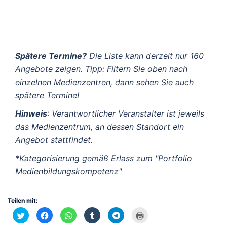
Spätere Termine?
Die Liste kann derzeit nur 160
Angebote zeigen. Tipp: Filtern Sie oben nach
einzelnen Medienzentren, dann sehen Sie auch
spätere Termine!
Hinweis
: Verantwortlicher Veranstalter ist jeweils
das Medienzentrum, an dessen Standort ein
Angebot stattfindet.
*Kategorisierung gemäß Erlass zum "Portfolio
Medienbildungskompetenz"
Teilen mit:
Klick,
Klick,
Klicken,
Klick,
Klicken,
Klicken
um
um
um
um
um
zum
über
auf
auf
auf
auf
Ausdrucken