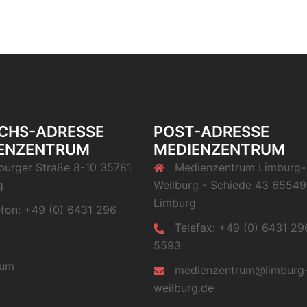
CHS-ADRESSE
POST-ADRESSE
ENZENTRUM
MEDIENZENTRUM
burger Straße 8-10 35781
Medienzentrum Limburg-
g
Weilburg - Schiede 43 65549
Limburg
efon: +49 (0) 6431 296
Telefax: +49 (0) 6431 29
5593
sum
medienzentrum@limburg
weilburg.de