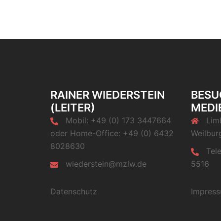
RAINER WIEDERSTEIN
BESU
(LEITER)
MEDI
Mobil: +49 (0) 173 3447664
Lim
oder Home-Office: +49 (0) 6432
Weilbur
8028630
Tel
wiederstein@mzlw.de
5516
Datenschutz
Impres