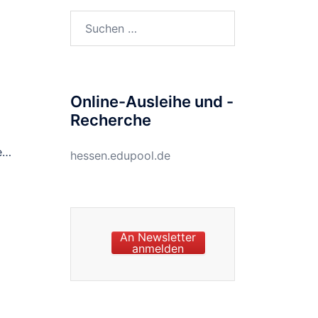
Suchen
nach:
Online-Ausleihe und -
Recherche
e…
hessen.edupool.de
An Newsletter
anmelden