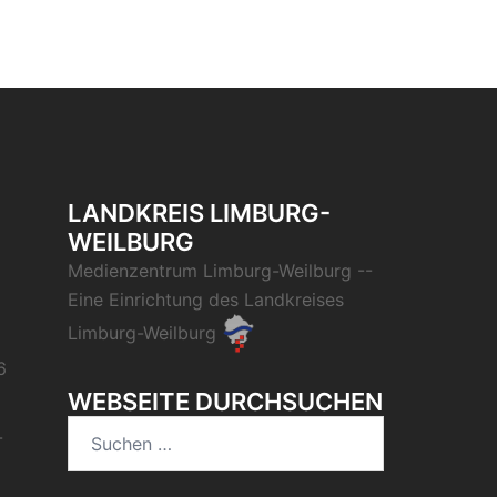
LANDKREIS LIMBURG-
WEILBURG
Medienzentrum Limburg-Weilburg
--
Eine Einrichtung des
Landkreises
Limburg-Weilburg
6
WEBSEITE DURCHSUCHEN
Suchen
-
nach: