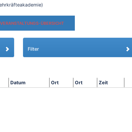
ehrkräfteakademie)
 VERANSTALTUNGS-ÜBERSICHT
Filter
Datum
Ort
Ort
Zeit