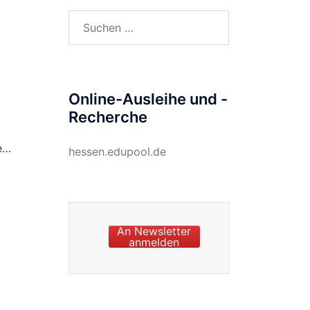
Suchen
nach:
Online-Ausleihe und -
Recherche
e…
hessen.edupool.de
An Newsletter
anmelden