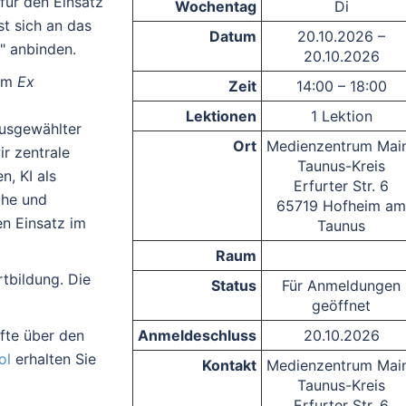
 für den Einsatz
Wochentag
Di
st sich an das
Datum
20.10.2026 –
" anbinden.
20.10.2026
ilm
Ex
Zeit
14:00 – 18:00
Lektionen
1 Lektion
ausgewählter
Ort
Medienzentrum Mai
r zentrale
Taunus-Kreis
, KI als
Erfurter Str. 6
che und
65719 Hofheim a
en Einsatz im
Taunus
Raum
rtbildung. Die
Status
Für Anmeldungen
geöffnet
äfte über den
Anmeldeschluss
20.10.2026
ol
erhalten Sie
Kontakt
Medienzentrum Mai
Taunus-Kreis
Erfurter Str. 6