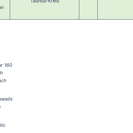
Taunus-Kreis
an
ur 160
ch
uch
eweils
n
lio