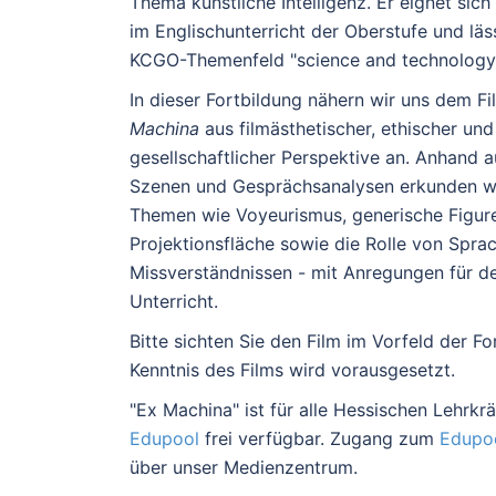
Thema künstliche Intelligenz. Er eignet sich
im Englischunterricht der Oberstufe und läs
KCGO-Themenfeld "science and technology
In dieser Fortbildung nähern wir uns dem F
Machina
aus filmästhetischer, ethischer und
gesellschaftlicher Perspektive an. Anhand 
Szenen und Gesprächsanalysen erkunden wi
Themen wie Voyeurismus, generische Figuren
Projektionsfläche sowie die Rolle von Spra
Missverständnissen - mit Anregungen für d
Unterricht.
Bitte sichten Sie den Film im Vorfeld der Fo
Kenntnis des Films wird vorausgesetzt.
"Ex Machina" ist für alle Hessischen Lehrkr
Edupool
frei verfügbar. Zugang zum
Edupo
über unser Medienzentrum.