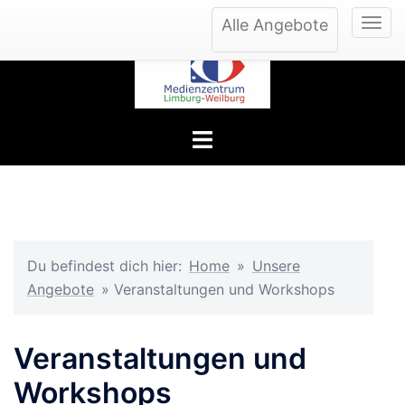
Zum
Alle Angebote
Inhalt
springen
Menü
umschalten
Du befindest dich hier:
Home
»
Unsere
Angebote
»
Veranstaltungen und Workshops
Veranstaltungen und
Workshops