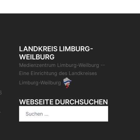
LANDKREIS LIMBURG-
WEILBURG
Medienzentrum Limburg-Weilburg
--
Eine Einrichtung des
Landkreises
Limburg-Weilburg
6
WEBSEITE DURCHSUCHEN
Suchen
-
nach: