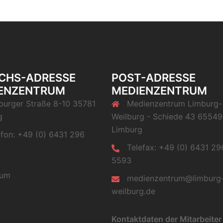
CHS-ADRESSE
POST-ADRESSE
ENZENTRUM
MEDIENZENTRUM
burger Straße 8-10 35781
Medienzentrum Limburg-
g
Weilburg - Schiede 43 65549
Limburg
efon: +49 (0) 6431 296
Telefax: +49 (0) 6431 29
5593
sum
medienzentrum@limburg
weilburg.de
Kontaktdaten der Mitarbeiter