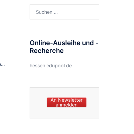
Suchen
nach:
Online-Ausleihe und -
Recherche
e…
hessen.edupool.de
An Newsletter
anmelden