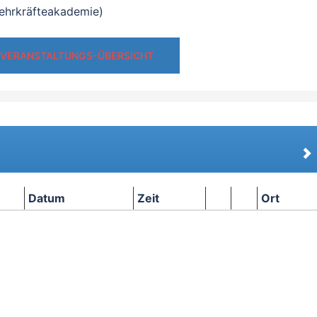
ehrkräfteakademie)
 VERANSTALTUNGS-ÜBERSICHT
Datum
Zeit
Ort