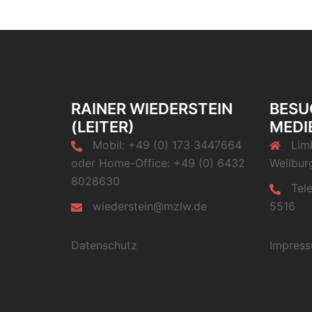
RAINER WIEDERSTEIN
BESU
(LEITER)
MEDI
Mobil: +49 (0) 173 3447664
Lim
oder Home-Office: +49 (0) 6432
Weilbur
8028630
Tel
wiederstein@mzlw.de
5516
Datenschutz
Impres