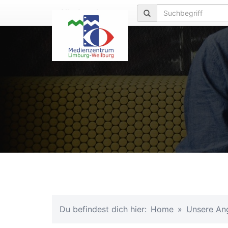
Zum
Alle Angebote
Inhalt
springen
Du befindest dich hier:
Home
»
Unsere An