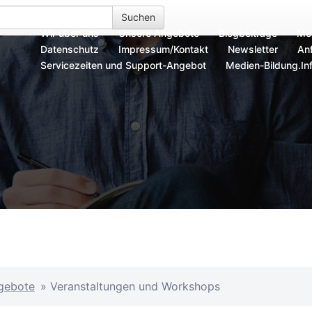
Suchen
Wir über uns
Unsere Angebote
Blogbeiträge
Me
Datenschutz
Impressum/Kontakt
Newsletter
Anf
Servicezeiten und Support-Angebot
Medien-Bildung.In
gebote
»
Veranstaltungen und Workshops