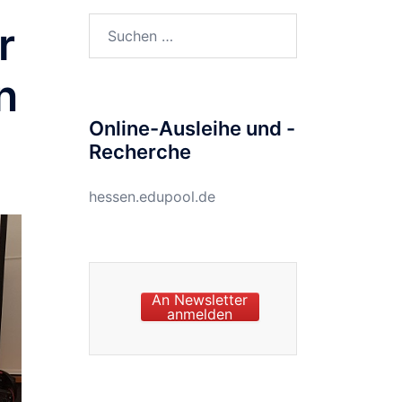
Suchen
r
nach:
n
Online-Ausleihe und -
Recherche
hessen.edupool.de
An Newsletter
anmelden