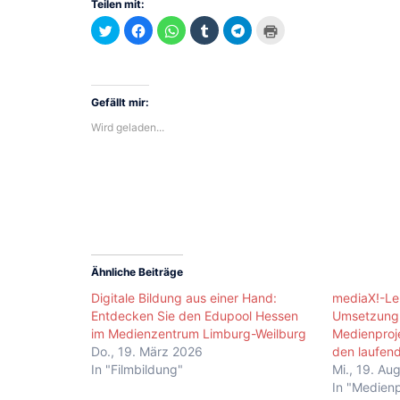
Teilen mit:
Klick,
Klick,
Klicken,
Klick,
Klicken,
Klicken
um
um
um
um
um
zum
über
auf
auf
auf
auf
Ausdrucken
Twitter
Facebook
WhatsApp
Tumblr
Telegram
(Wird
zu
zu
zu
zu
zu
in
teilen
teilen
teilen
teilen
teilen
neuem
(Wird
(Wird
(Wird
(Wird
(Wird
Fenster
in
in
in
in
in
geöffnet)
Gefällt mir:
neuem
neuem
neuem
neuem
neuem
Fenster
Fenster
Fenster
Fenster
Fenster
Wird geladen...
geöffnet)
geöffnet)
geöffnet)
geöffnet)
geöffnet)
Ähnliche Beiträge
Digitale Bildung aus einer Hand:
mediaX!-Leh
Entdecken Sie den Edupool Hessen
Umsetzung 
im Medienzentrum Limburg-Weilburg
Medienproj
Do., 19. März 2026
den laufend
In "Filmbildung"
Mi., 19. Au
In "Medien