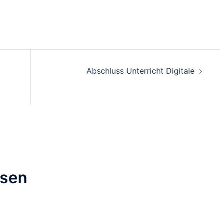
on
Abschluss Unterricht Digitale
ssen