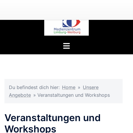
Zum
Inhalt
springen
Menü
umschalten
Du befindest dich hier:
Home
»
Unsere
Angebote
»
Veranstaltungen und Workshops
Veranstaltungen und
Workshops