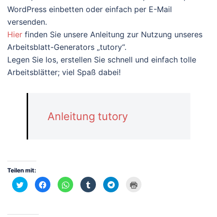
WordPress einbetten oder einfach per E-Mail
versenden.
Hier
finden Sie unsere Anleitung zur Nutzung unseres
Arbeitsblatt-Generators „tutory“.
Legen Sie los, erstellen Sie schnell und einfach tolle
Arbeitsblätter; viel Spaß dabei!
Anleitung tutory
Teilen mit:
Klick,
Klick,
Klicken,
Klick,
Klicken,
Klicken
um
um
um
um
um
zum
über
auf
auf
auf
auf
Ausdrucken
Twitter
Facebook
WhatsApp
Tumblr
Telegram
(Wird
zu
zu
zu
zu
zu
in
teilen
teilen
teilen
teilen
teilen
neuem