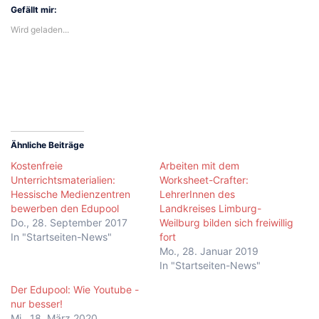
(Wird
(Wird
(Wird
(Wird
(Wird
Fenster
in
in
in
in
in
geöffnet)
Gefällt mir:
neuem
neuem
neuem
neuem
neuem
Fenster
Fenster
Fenster
Fenster
Fenster
Wird geladen...
geöffnet)
geöffnet)
geöffnet)
geöffnet)
geöffnet)
Ähnliche Beiträge
Kostenfreie
Arbeiten mit dem
Unterrichtsmaterialien:
Worksheet-Crafter:
Hessische Medienzentren
LehrerInnen des
bewerben den Edupool
Landkreises Limburg-
Do., 28. September 2017
Weilburg bilden sich freiwillig
In "Startseiten-News"
fort
Mo., 28. Januar 2019
In "Startseiten-News"
Der Edupool: Wie Youtube -
nur besser!
Mi., 18. März 2020